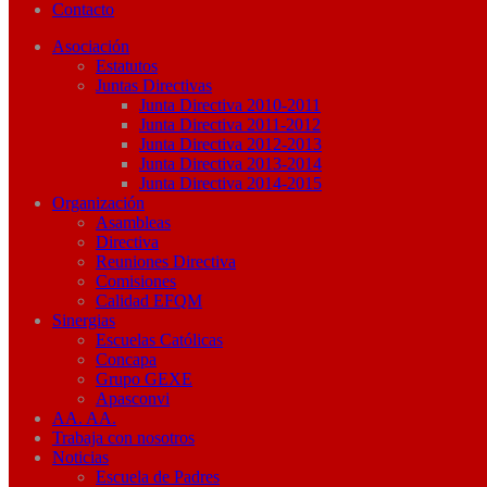
Contacto
Asociación
Estatutos
Juntas Directivas
Junta Directiva 2010-2011
Junta Directiva 2011-2012
Junta Directiva 2012-2013
Junta Directiva 2013-2014
Junta Directiva 2014-2015
Organización
Asambleas
Directiva
Reuniones Directiva
Comisiones
Calidad EFQM
Sinergias
Escuelas Católicas
Concapa
Grupo GEXE
Apasconvi
AA. AA.
Trabaja con nosotros
Noticias
Escuela de Padres