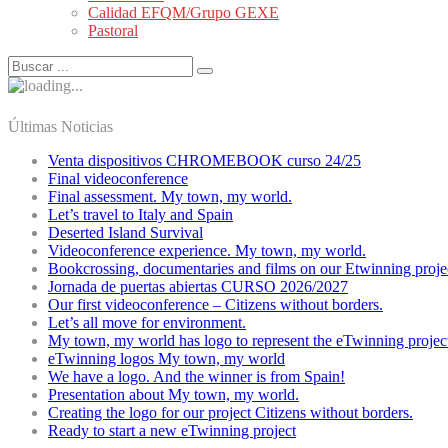
Calidad EFQM/Grupo GEXE
Pastoral
Últimas Noticias
Venta dispositivos CHROMEBOOK curso 24/25
Final videoconference
Final assessment. My town, my world.
Let’s travel to Italy and Spain
Deserted Island Survival
Videoconference experience. My town, my world.
Bookcrossing, documentaries and films on our Etwinning proje
Jornada de puertas abiertas CURSO 2026/2027
Our first videoconference – Citizens without borders.
Let’s all move for environment.
My town, my world has logo to represent the eTwinning projec
eTwinning logos My town, my world
We have a logo. And the winner is from Spain!
Presentation about My town, my world.
Creating the logo for our project Citizens without borders.
Ready to start a new eTwinning project