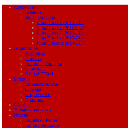
Asociación
Estatutos
Juntas Directivas
Junta Directiva 2010-2011
Junta Directiva 2011-2012
Junta Directiva 2012-2013
Junta Directiva 2013-2014
Junta Directiva 2014-2015
Organización
Asambleas
Directiva
Reuniones Directiva
Comisiones
Calidad EFQM
Sinergias
Escuelas Católicas
Concapa
Grupo GEXE
Apasconvi
AA. AA.
Trabaja con nosotros
Noticias
Escuela de Padres
Libros Interesantes