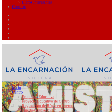
Libros Interesantes
Contacto
Inicio
Centro
Propuesta Educativa
Proyecto Educativo de Centro
Reglamento de Régimen Interno
Huerto-Granja-Invern.