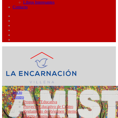
Libros Interesantes
Contacto
Inicio
Centro
Propuesta Educativa
Proyecto Educativo de Centro
Reglamento de Régimen Interno
Huerto-Granja-Invern.