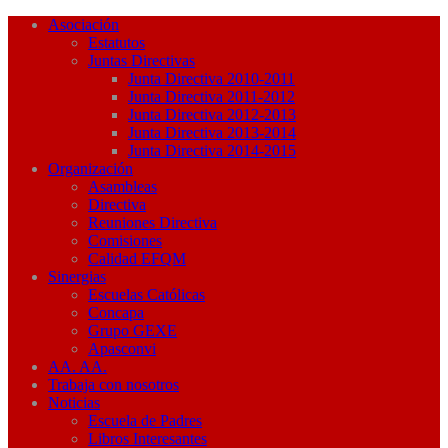
Asociación
Estatutos
Juntas Directivas
Junta Directiva 2010-2011
Junta Directiva 2011-2012
Junta Directiva 2012-2013
Junta Directiva 2013-2014
Junta Directiva 2014-2015
Organización
Asambleas
Directiva
Reuniones Directiva
Comisiones
Calidad EFQM
Sinergias
Escuelas Católicas
Concapa
Grupo GEXE
Apasconvi
AA. AA.
Trabaja con nosotros
Noticias
Escuela de Padres
Libros Interesantes