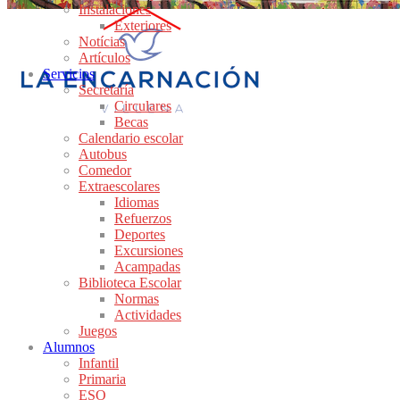
Instalaciones
Exteriores
Notícias
Artículos
Servicios
Secretaría
Circulares
Becas
Calendario escolar
Autobus
Comedor
Extraescolares
Idiomas
Refuerzos
Deportes
Excursiones
Acampadas
Biblioteca Escolar
Normas
Actividades
Juegos
Alumnos
Infantil
Primaria
ESO