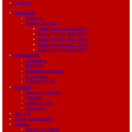
Contacto
Asociación
Estatutos
Juntas Directivas
Junta Directiva 2010-2011
Junta Directiva 2011-2012
Junta Directiva 2012-2013
Junta Directiva 2013-2014
Junta Directiva 2014-2015
Organización
Asambleas
Directiva
Reuniones Directiva
Comisiones
Calidad EFQM
Sinergias
Escuelas Católicas
Concapa
Grupo GEXE
Apasconvi
AA. AA.
Trabaja con nosotros
Noticias
Escuela de Padres