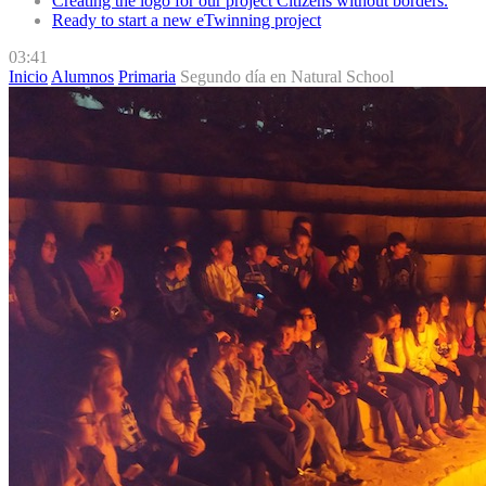
Creating the logo for our project Citizens without borders.
Ready to start a new eTwinning project
03:41
Inicio
Alumnos
Primaria
Segundo día en Natural School