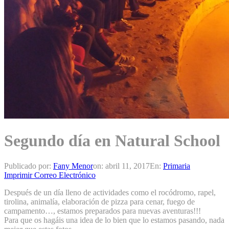
Segundo día en Natural School
Publicado por:
Fany Menor
on:
abril 11, 2017
En:
Primaria
Imprimir
Correo Electrónico
Después de un día lleno de actividades como el rocódromo, rapel,
tirolina, animalía, elaboración de pizza para cenar, fuego de
campamento…, estamos preparados para nuevas aventuras!!!
Para que os hagáis una idea de lo bien que lo estamos pasando, nada