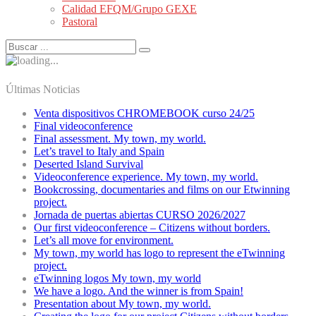
Calidad EFQM/Grupo GEXE
Pastoral
Últimas Noticias
Venta dispositivos CHROMEBOOK curso 24/25
Final videoconference
Final assessment. My town, my world.
Let’s travel to Italy and Spain
Deserted Island Survival
Videoconference experience. My town, my world.
Bookcrossing, documentaries and films on our Etwinning
project.
Jornada de puertas abiertas CURSO 2026/2027
Our first videoconference – Citizens without borders.
Let’s all move for environment.
My town, my world has logo to represent the eTwinning
project.
eTwinning logos My town, my world
We have a logo. And the winner is from Spain!
Presentation about My town, my world.