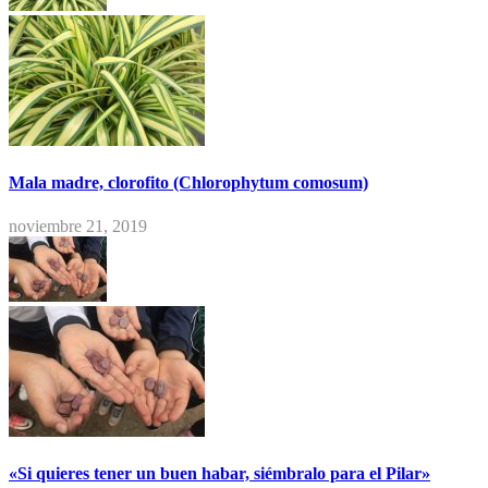
Mala madre, clorofito (Chlorophytum comosum)
noviembre 21, 2019
«Si quieres tener un buen habar, siémbralo para el Pilar»