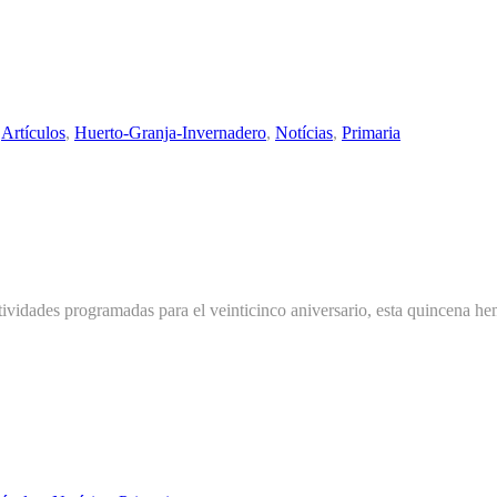
:
Artículos
,
Huerto-Granja-Invernadero
,
Notícias
,
Primaria
ividades programadas para el veinticinco aniversario, esta quincena hem