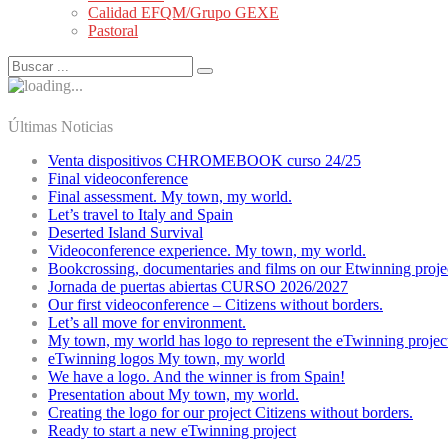
Calidad EFQM/Grupo GEXE
Pastoral
Últimas Noticias
Venta dispositivos CHROMEBOOK curso 24/25
Final videoconference
Final assessment. My town, my world.
Let’s travel to Italy and Spain
Deserted Island Survival
Videoconference experience. My town, my world.
Bookcrossing, documentaries and films on our Etwinning proje
Jornada de puertas abiertas CURSO 2026/2027
Our first videoconference – Citizens without borders.
Let’s all move for environment.
My town, my world has logo to represent the eTwinning projec
eTwinning logos My town, my world
We have a logo. And the winner is from Spain!
Presentation about My town, my world.
Creating the logo for our project Citizens without borders.
Ready to start a new eTwinning project