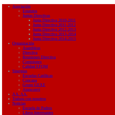
Asociación
Estatutos
Juntas Directivas
Junta Directiva 2010-2011
Junta Directiva 2011-2012
Junta Directiva 2012-2013
Junta Directiva 2013-2014
Junta Directiva 2014-2015
Organización
Asambleas
Directiva
Reuniones Directiva
Comisiones
Calidad EFQM
Sinergias
Escuelas Católicas
Concapa
Grupo GEXE
Apasconvi
AA. AA.
Trabaja con nosotros
Noticias
Escuela de Padres
Libros Interesantes