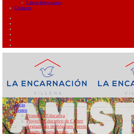
Libros Interesantes
Contacto
Inicio
Centro
Propuesta Educativa
Proyecto Educativo de Centro
Reglamento de Régimen Interno
Huerto-Granja-Invern.