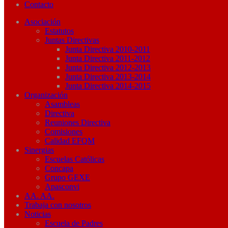
Contacto
Asociación
Estatutos
Juntas Directivas
Junta Directiva 2010-2011
Junta Directiva 2011-2012
Junta Directiva 2012-2013
Junta Directiva 2013-2014
Junta Directiva 2014-2015
Organización
Asambleas
Directiva
Reuniones Directiva
Comisiones
Calidad EFQM
Sinergias
Escuelas Católicas
Concapa
Grupo GEXE
Apasconvi
AA. AA.
Trabaja con nosotros
Noticias
Escuela de Padres