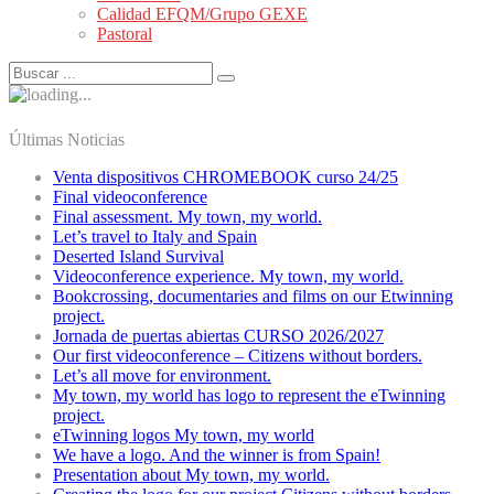
Calidad EFQM/Grupo GEXE
Pastoral
Últimas Noticias
Venta dispositivos CHROMEBOOK curso 24/25
Final videoconference
Final assessment. My town, my world.
Let’s travel to Italy and Spain
Deserted Island Survival
Videoconference experience. My town, my world.
Bookcrossing, documentaries and films on our Etwinning
project.
Jornada de puertas abiertas CURSO 2026/2027
Our first videoconference – Citizens without borders.
Let’s all move for environment.
My town, my world has logo to represent the eTwinning
project.
eTwinning logos My town, my world
We have a logo. And the winner is from Spain!
Presentation about My town, my world.