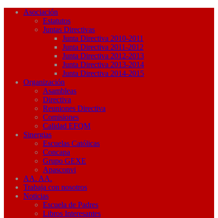
Asociación
Estatutos
Juntas Directivas
Junta Directiva 2010-2011
Junta Directiva 2011-2012
Junta Directiva 2012-2013
Junta Directiva 2013-2014
Junta Directiva 2014-2015
Organización
Asambleas
Directiva
Reuniones Directiva
Comisiones
Calidad EFQM
Sinergias
Escuelas Católicas
Concapa
Grupo GEXE
Apasconvi
AA. AA.
Trabaja con nosotros
Noticias
Escuela de Padres
Libros Interesantes