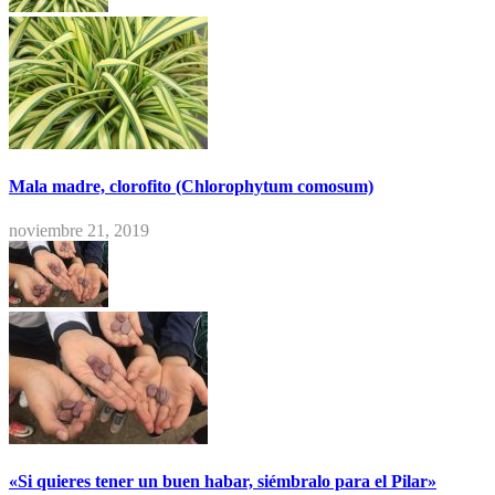
Mala madre, clorofito (Chlorophytum comosum)
noviembre 21, 2019
«Si quieres tener un buen habar, siémbralo para el Pilar»