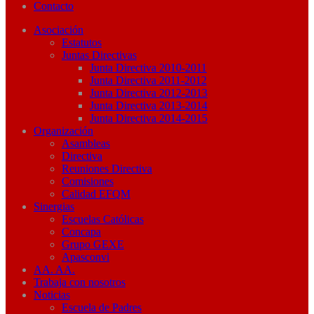
Contacto
Asociación
Estatutos
Juntas Directivas
Junta Directiva 2010-2011
Junta Directiva 2011-2012
Junta Directiva 2012-2013
Junta Directiva 2013-2014
Junta Directiva 2014-2015
Organización
Asambleas
Directiva
Reuniones Directiva
Comisiones
Calidad EFQM
Sinergias
Escuelas Católicas
Concapa
Grupo GEXE
Apasconvi
AA. AA.
Trabaja con nosotros
Noticias
Escuela de Padres