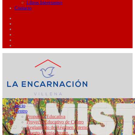
Libros Interesantes
Contacto
Inicio
Centro
Propuesta Educativa
Proyecto Educativo de Centro
Reglamento de Régimen Interno
Huerto-Granja-Invern.