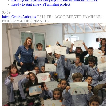
Creating the logo for our project Citizens without borders.
Ready to start a new eTwinning project
00:53
Inicio
Centro
Artículos
TALLER «ACOGIMIENTO FAMILIAR»
PARA 3º Y 4º DE PRIMARIA