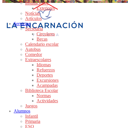
Instalaciones
Exteriores
Notícias
Artículos
Servicios
Secretaría
Circulares
Becas
Calendario escolar
Autobus
Comedor
Extraescolares
Idiomas
Refuerzos
Deportes
Excursiones
Acampadas
Biblioteca Escolar
Normas
Actividades
Juegos
Alumnos
Infantil
Primaria
ESO