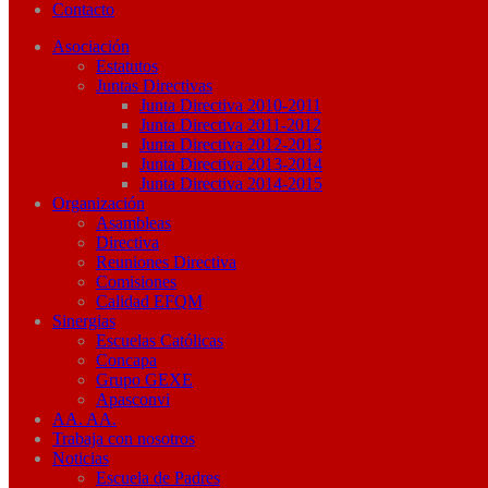
Contacto
Asociación
Estatutos
Juntas Directivas
Junta Directiva 2010-2011
Junta Directiva 2011-2012
Junta Directiva 2012-2013
Junta Directiva 2013-2014
Junta Directiva 2014-2015
Organización
Asambleas
Directiva
Reuniones Directiva
Comisiones
Calidad EFQM
Sinergias
Escuelas Católicas
Concapa
Grupo GEXE
Apasconvi
AA. AA.
Trabaja con nosotros
Noticias
Escuela de Padres