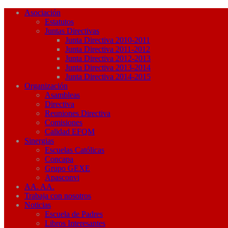
Asociación
Estatutos
Juntas Directivas
Junta Directiva 2010-2011
Junta Directiva 2011-2012
Junta Directiva 2012-2013
Junta Directiva 2013-2014
Junta Directiva 2014-2015
Organización
Asambleas
Directiva
Reuniones Directiva
Comisiones
Calidad EFQM
Sinergias
Escuelas Católicas
Concapa
Grupo GEXE
Apasconvi
AA. AA.
Trabaja con nosotros
Noticias
Escuela de Padres
Libros Interesantes