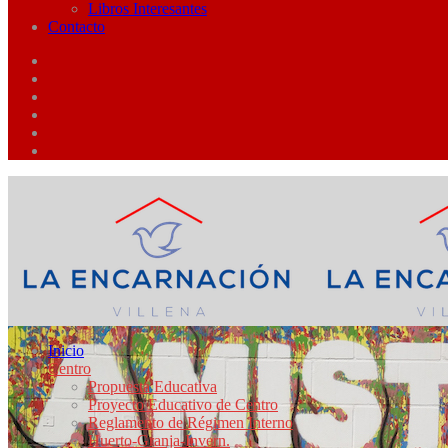
Libros Interesantes
Contacto
Inicio
Centro
Propuesta Educativa
Proyecto Educativo de Centro
Reglamento de Régimen Interno
Huerto-Granja-Invern.