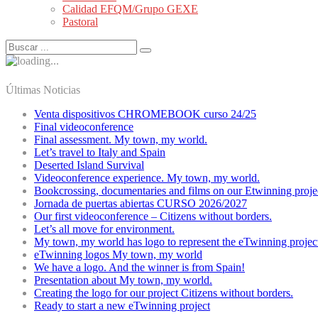
Calidad EFQM/Grupo GEXE
Pastoral
Últimas Noticias
Venta dispositivos CHROMEBOOK curso 24/25
Final videoconference
Final assessment. My town, my world.
Let’s travel to Italy and Spain
Deserted Island Survival
Videoconference experience. My town, my world.
Bookcrossing, documentaries and films on our Etwinning proje
Jornada de puertas abiertas CURSO 2026/2027
Our first videoconference – Citizens without borders.
Let’s all move for environment.
My town, my world has logo to represent the eTwinning projec
eTwinning logos My town, my world
We have a logo. And the winner is from Spain!
Presentation about My town, my world.
Creating the logo for our project Citizens without borders.
Ready to start a new eTwinning project