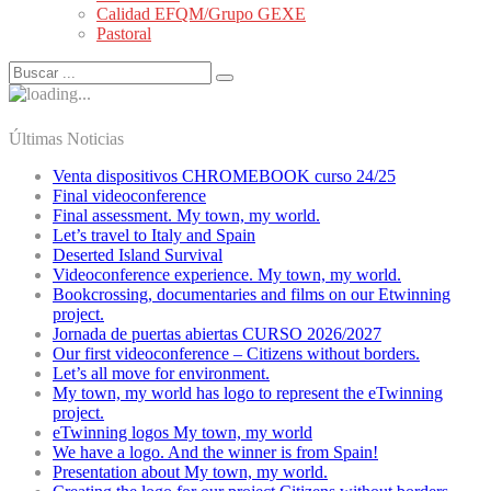
Calidad EFQM/Grupo GEXE
Pastoral
Últimas Noticias
Venta dispositivos CHROMEBOOK curso 24/25
Final videoconference
Final assessment. My town, my world.
Let’s travel to Italy and Spain
Deserted Island Survival
Videoconference experience. My town, my world.
Bookcrossing, documentaries and films on our Etwinning
project.
Jornada de puertas abiertas CURSO 2026/2027
Our first videoconference – Citizens without borders.
Let’s all move for environment.
My town, my world has logo to represent the eTwinning
project.
eTwinning logos My town, my world
We have a logo. And the winner is from Spain!
Presentation about My town, my world.