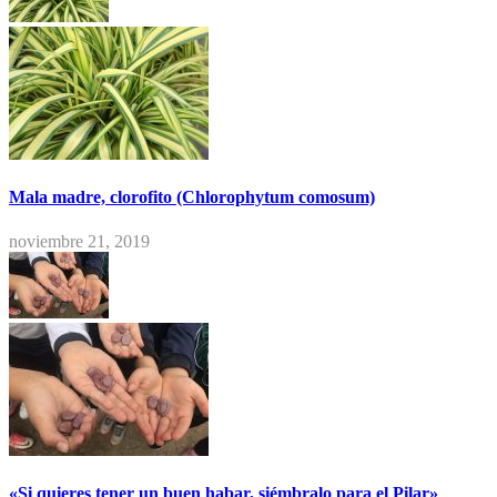
Mala madre, clorofito (Chlorophytum comosum)
noviembre 21, 2019
«Si quieres tener un buen habar, siémbralo para el Pilar»