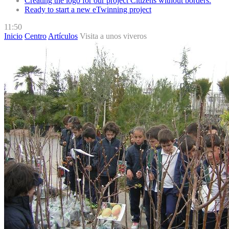
Creating the logo for our project Citizens without borders.
Ready to start a new eTwinning project
11:50
Inicio
Centro
Artículos
Visita a unos viveros