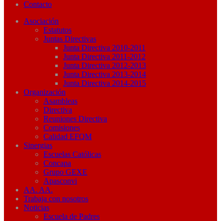
Contacto
Asociación
Estatutos
Juntas Directivas
Junta Directiva 2010-2011
Junta Directiva 2011-2012
Junta Directiva 2012-2013
Junta Directiva 2013-2014
Junta Directiva 2014-2015
Organización
Asambleas
Directiva
Reuniones Directiva
Comisiones
Calidad EFQM
Sinergias
Escuelas Católicas
Concapa
Grupo GEXE
Apasconvi
AA. AA.
Trabaja con nosotros
Noticias
Escuela de Padres