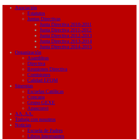
Asociación
Estatutos
Juntas Directivas
Junta Directiva 2010-2011
Junta Directiva 2011-2012
Junta Directiva 2012-2013
Junta Directiva 2013-2014
Junta Directiva 2014-2015
Organización
Asambleas
Directiva
Reuniones Directiva
Comisiones
Calidad EFQM
Sinergias
Escuelas Católicas
Concapa
Grupo GEXE
Apasconvi
AA. AA.
Trabaja con nosotros
Noticias
Escuela de Padres
Libros Interesantes