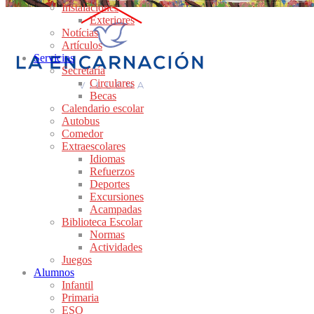
Instalaciones
Exteriores
Notícias
Artículos
Servicios
Secretaría
Circulares
Becas
Calendario escolar
Autobus
Comedor
Extraescolares
Idiomas
Refuerzos
Deportes
Excursiones
Acampadas
Biblioteca Escolar
Normas
Actividades
Juegos
Alumnos
Infantil
Primaria
ESO