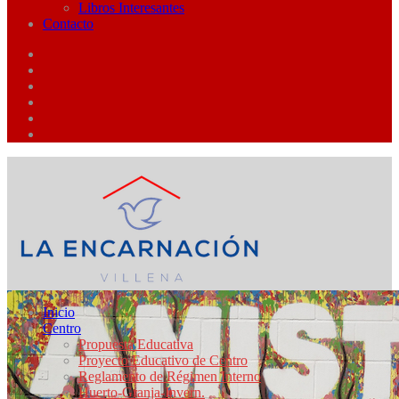
Libros Interesantes
Contacto
Inicio
Centro
Propuesta Educativa
Proyecto Educativo de Centro
Reglamento de Régimen Interno
Huerto-Granja-Invern.