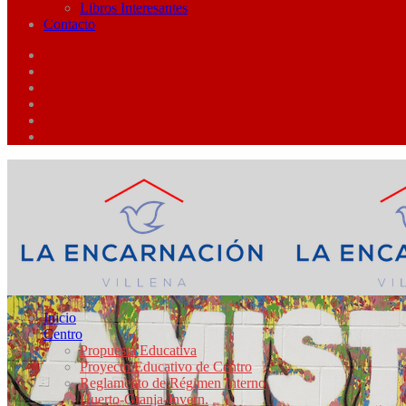
Libros Interesantes
Contacto
Inicio
Centro
Propuesta Educativa
Proyecto Educativo de Centro
Reglamento de Régimen Interno
Huerto-Granja-Invern.