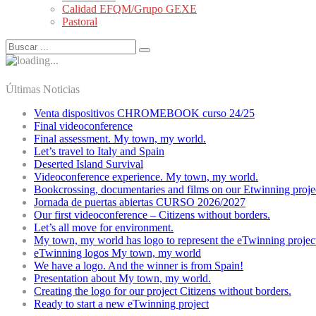
Calidad EFQM/Grupo GEXE
Pastoral
Últimas Noticias
Venta dispositivos CHROMEBOOK curso 24/25
Final videoconference
Final assessment. My town, my world.
Let’s travel to Italy and Spain
Deserted Island Survival
Videoconference experience. My town, my world.
Bookcrossing, documentaries and films on our Etwinning proje
Jornada de puertas abiertas CURSO 2026/2027
Our first videoconference – Citizens without borders.
Let’s all move for environment.
My town, my world has logo to represent the eTwinning projec
eTwinning logos My town, my world
We have a logo. And the winner is from Spain!
Presentation about My town, my world.
Creating the logo for our project Citizens without borders.
Ready to start a new eTwinning project