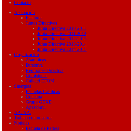
Contacto
Asociación
Estatutos
Juntas Directivas
Junta Directiva 2010-2011
Junta Directiva 2011-2012
Junta Directiva 2012-2013
Junta Directiva 2013-2014
Junta Directiva 2014-2015
Organización
Asambleas
Directiva
Reuniones Directiva
Comisiones
Calidad EFQM
Sinergias
Escuelas Católicas
Concapa
Grupo GEXE
Apasconvi
AA. AA.
Trabaja con nosotros
Noticias
Escuela de Padres