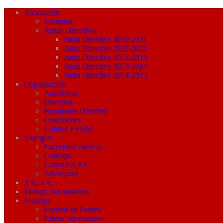
Asociación
Estatutos
Juntas Directivas
Junta Directiva 2010-2011
Junta Directiva 2011-2012
Junta Directiva 2012-2013
Junta Directiva 2013-2014
Junta Directiva 2014-2015
Organización
Asambleas
Directiva
Reuniones Directiva
Comisiones
Calidad EFQM
Sinergias
Escuelas Católicas
Concapa
Grupo GEXE
Apasconvi
AA. AA.
Trabaja con nosotros
Noticias
Escuela de Padres
Libros Interesantes